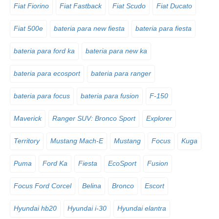
Fiat Fiorino
Fiat Fastback
Fiat Scudo
Fiat Ducato
Fiat 500e
bateria para new fiesta
bateria para fiesta
bateria para ford ka
bateria para new ka
bateria para ecosport
bateria para ranger
bateria para focus
bateria para fusion
F-150
Maverick
Ranger SUV: Bronco Sport
Explorer
Territory
Mustang Mach-E
Mustang
Focus
Kuga
Puma
Ford Ka
Fiesta
EcoSport
Fusion
Focus Ford Corcel
Belina
Bronco
Escort
Hyundai hb20
Hyundai i-30
Hyundai elantra