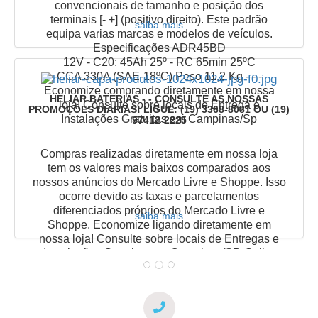
convencionais de tamanho e posição dos
terminais [- +] (positivo direito). Este padrão
saiba mais
equipa varias marcas e modelos de veículos.
Especificações ADR45BD
12V - C20: 45Ah 25º - RC 65min 25ºC
CCA 330A (SAE-18ºC) Peso 11,2 Kg - - -
Economize comprando diretamente em nossa
HELIAR BATERIAS - - CONSULTE AS NOSSAS
loja! Consulte sobre locais de Entrega e
PROMOÇÕES DIÁRIAS! LIGUE: (19) 3368-8081 OU (19)
Instalações Gratuitas em Campinas/Sp
97412-2225
Compras realizadas diretamente em nossa loja
tem os valores mais baixos comparados aos
nossos anúncios do Mercado Livre e Shoppe. Isso
ocorre devido as taxas e parcelamentos
diferenciados próprios do Mercado Livre e
saiba mais
Shoppe. Economize ligando diretamente em
nossa loja! Consulte sobre locais de Entregas e
Instalações Gratuitas em Campinas/SP. Saiba
mais sobre HELIAR Baterias logo abaixo nesta
mesma pagina!