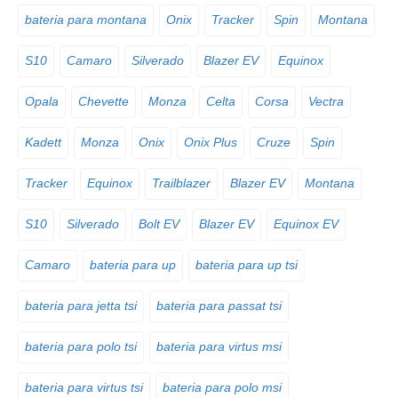
bateria para montana
Onix
Tracker
Spin
Montana
S10
Camaro
Silverado
Blazer EV
Equinox
Opala
Chevette
Monza
Celta
Corsa
Vectra
Kadett
Monza
Onix
Onix Plus
Cruze
Spin
Tracker
Equinox
Trailblazer
Blazer EV
Montana
S10
Silverado
Bolt EV
Blazer EV
Equinox EV
Camaro
bateria para up
bateria para up tsi
bateria para jetta tsi
bateria para passat tsi
bateria para polo tsi
bateria para virtus msi
bateria para virtus tsi
bateria para polo msi