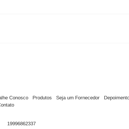
alhe Conosco
Produtos
Seja um Fornecedor
Depoiment
ontato
19996862337