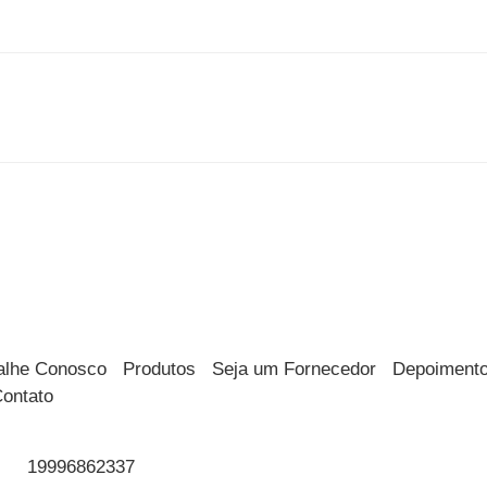
alhe Conosco
Produtos
Seja um Fornecedor
Depoiment
ontato
19996862337