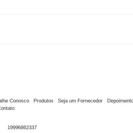
alhe Conosco
Produtos
Seja um Fornecedor
Depoiment
ontato
19996862337