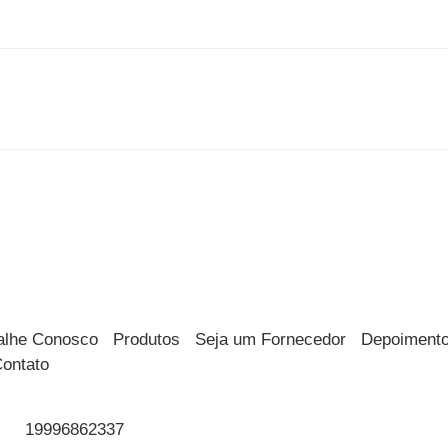
alhe Conosco
Produtos
Seja um Fornecedor
Depoiment
ontato
19996862337