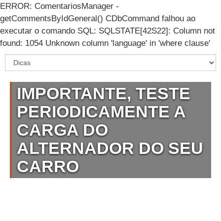
ERROR: ComentariosManager -
getCommentsByIdGeneral() CDbCommand falhou ao
executar o comando SQL: SQLSTATE[42S22]: Column not
found: 1054 Unknown column 'language' in 'where clause'
IMPORTANTE, TESTE
PERIODICAMENTE A
CARGA DO
ALTERNADOR DO SEU
CARRO