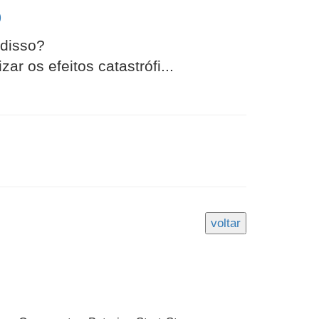
p
 disso?
r os efeitos catastrófi...