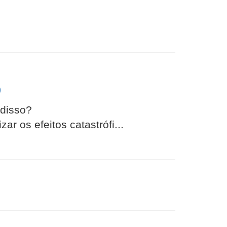
p
 disso?
r os efeitos catastrófi...